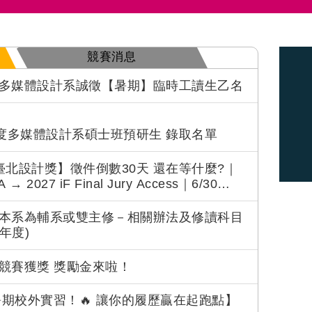
競賽消息
多媒體設計系誠徵【暑期】臨時工讀生乙名
年度多媒體設計系碩士班預研生 錄取名單
6 臺北設計獎】徵件倒數30天 還在等什麼?｜
 → 2027 iF Final Jury Access｜6/30
連結
本系為輔系或雙主修－相關辦法及修讀科目
學年度)
競賽獲獎 獎勵金來啦！
6暑期校外實習！🔥 讓你的履歷贏在起跑點】