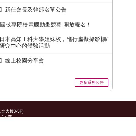
】新任會長及幹部名單公告
全國技專院校電腦動畫競賽 開放報名！
日本高知工科大學姐妹校，進行虛擬攝影棚/
研究中心的體驗活動
】線上校園分享會
更多系務公告
大樓3-5F)
17:00
870/05-6315871 | Email:
mmdesign@nfu.edu.tw
National Formosa University. All Rights Reserved.
人權利行使及申訴抱怨公告
|
資訊安全管理政策
|
個資法17條應公告事項